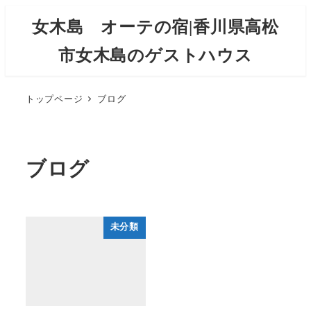
メ
女木島 オーテの宿|香川県高松
イ
市女木島のゲストハウス
ン
コ
ン
トップページ
ブログ
テ
ン
ツ
ブログ
へ
移
動
未分類